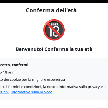
Conferma dell'età
🔞
ssione?
mbi?
Benvenuto! Conferma la tua età
Chat 
nno già esplorando
ccetta, confermi:
izio, solo persone di
o 18 anni
Che tu sia sdraiato su
uso dei cookie per la migliore esperienza
pausa – la nostra
ostri Termini e condizioni, la nostra Informativa sulla privacy e l'uso 
izioni
,
Informativa sulla privacy
Mob