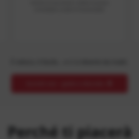
Verifica la tua email e ottieni accesso
immediato a tutte le funzionalità.
È veloce, è facile… e ci si diverte da matti.
Iscriviti ora – gratis e discreto
Perché ti piacerà