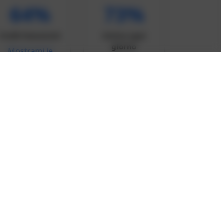
64%
73%
Profili femminili
Online ogni
giorno
Mostrami le
Chi è online ora
ragazze →
→
 solo click