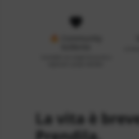
🔥
Community
bollente
La tua 
Connettiti con single hot pronti a
esplorare i propri desideri
La vita è brev
Prendila.