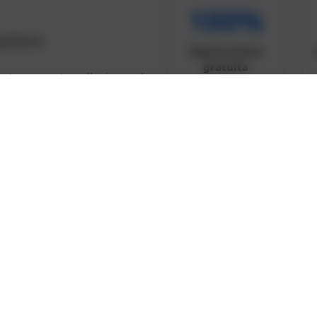
100%
pettare.
Registrazione
gratuita
uesto momento – alla ricerca di
Sì, voglio farne
parte →
rebbe già aspettare di fare
chattare gratuitamente
iù hot sono a un