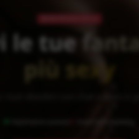
Oltre 150 membri online ora
i le tue
fant
più sexy
 i tuoi desideri con chat audaci e 
Registrazione gratuita
Single hot ti aspettano