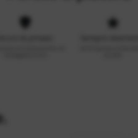
Sicuro & privato
Sempre diverten
privacy è la nostra priorità, con
Dal flirt giocoso al dirty tal
messaggistica sicura
piccante
e.