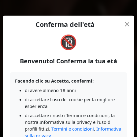
Conferma dell'età
🔞
Benvenuto! Conferma la tua età
Facendo clic su Accetta, confermi:
di avere almeno 18 anni
di accettare l'uso dei cookie per la migliore
esperienza
di accettare i nostri Termini e condizioni, la
nostra Informativa sulla privacy e l'uso di
profili fittizi.
Termini e condizioni
,
Informativa
sulla privacy