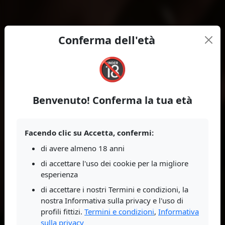
Conferma dell'età
🔞
Benvenuto! Conferma la tua età
Facendo clic su Accetta, confermi:
di avere almeno 18 anni
di accettare l'uso dei cookie per la migliore
esperienza
di accettare i nostri Termini e condizioni, la
nostra Informativa sulla privacy e l'uso di
profili fittizi.
Termini e condizioni
,
Informativa
sulla privacy