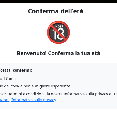
Conferma dell'età
🔞
ssione?
mbi?
Benvenuto! Conferma la tua età
Chat 
nno già esplorando
ccetta, confermi:
izio, solo persone di
o 18 anni
Che tu sia sdraiato su
uso dei cookie per la migliore esperienza
pausa – la nostra
ostri Termini e condizioni, la nostra Informativa sulla privacy e l'uso 
izioni
,
Informativa sulla privacy
Mob