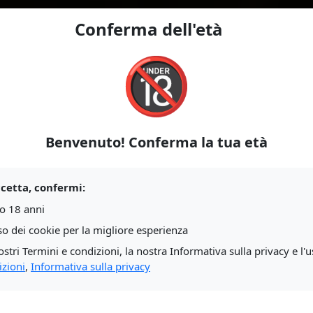
Conferma dell'età
🔞
ssione?
mbi?
Benvenuto! Conferma la tua età
Chat 
nno già esplorando
ccetta, confermi:
izio, solo persone di
o 18 anni
Che tu sia sdraiato su
uso dei cookie per la migliore esperienza
pausa – la nostra
ostri Termini e condizioni, la nostra Informativa sulla privacy e l'uso 
izioni
,
Informativa sulla privacy
Mob