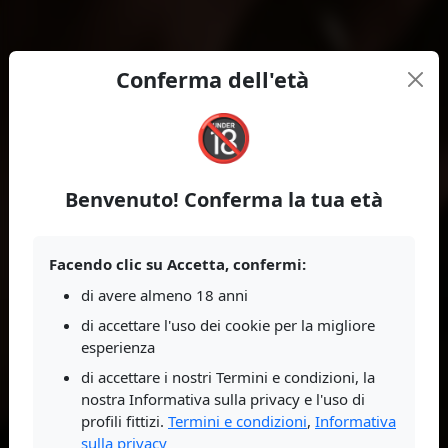
Conferma dell'età
🔞
Benvenuto! Conferma la tua età
Facendo clic su Accetta, confermi:
di avere almeno 18 anni
di accettare l'uso dei cookie per la migliore
esperienza
di accettare i nostri Termini e condizioni, la
nostra Informativa sulla privacy e l'uso di
profili fittizi.
Termini e condizioni
,
Informativa
sulla privacy