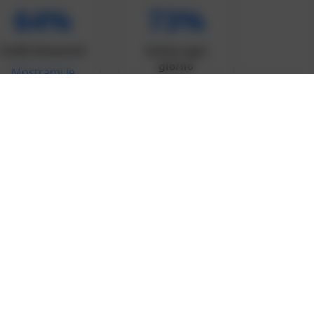
64%
73%
Profili femminili
Online ogni
giorno
Mostrami le
Chi è online ora
ragazze →
→
 solo click