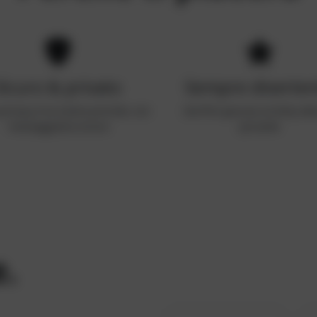
Sicuro & privato
Sempre diverten
privacy è la nostra priorità, con
Dal flirt giocoso al dirty tal
messaggistica sicura
piccante
e.