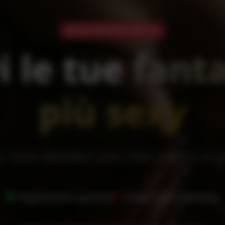
Oltre 150 membri online ora
i le tue
fant
più sexy
 i tuoi desideri con chat audaci e 
Registrazione gratuita
Single hot ti aspettano