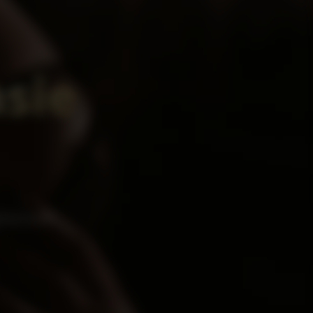
asie
giocose