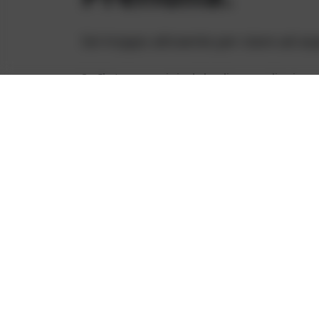
Sei troppo attraente per stare ad as
Su Chatsesso.eu, i single locali sono online in q
qualcosa di selvaggio, di divertente, di sexy.
Quello sconosciuto carino della tua palestra? Pot
match con te.
Fai il grande passo – inizia subito a 
I single p