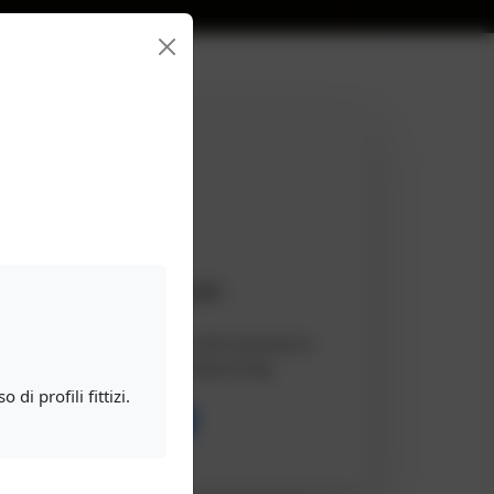
sempre e ovunque.
l divano o stia rubando un flirt durante la
 chat sexy è sempre a portata di tap.
di profili fittizi.
ile
Tablet
Desktop