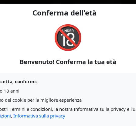
Conferma dell'età
🔞
ssione?
mbi?
Benvenuto! Conferma la tua età
Chat 
nno già esplorando
ccetta, confermi:
izio, solo persone di
o 18 anni
Che tu sia sdraiato su
uso dei cookie per la migliore esperienza
pausa – la nostra
ostri Termini e condizioni, la nostra Informativa sulla privacy e l'uso 
izioni
,
Informativa sulla privacy
Mob