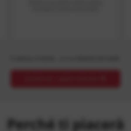
Verifica la tua email e ottieni accesso
immediato a tutte le funzionalità.
È veloce, è facile… e ci si diverte da matti.
Iscriviti ora – gratis e discreto
Perché ti piacerà