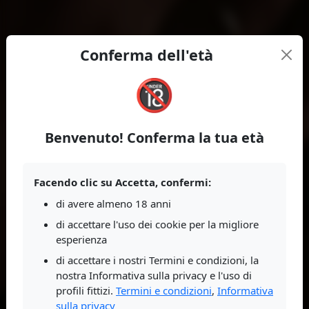
Conferma dell'età
🔞
Benvenuto! Conferma la tua età
Facendo clic su Accetta, confermi:
di avere almeno 18 anni
di accettare l'uso dei cookie per la migliore
esperienza
di accettare i nostri Termini e condizioni, la
nostra Informativa sulla privacy e l'uso di
profili fittizi.
Termini e condizioni
,
Informativa
sulla privacy