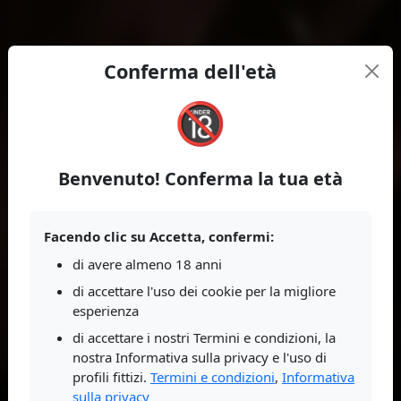
Conferma dell'età
🔞
Benvenuto! Conferma la tua età
Facendo clic su Accetta, confermi:
di avere almeno 18 anni
di accettare l'uso dei cookie per la migliore
esperienza
di accettare i nostri Termini e condizioni, la
nostra Informativa sulla privacy e l'uso di
profili fittizi.
Termini e condizioni
,
Informativa
sulla privacy