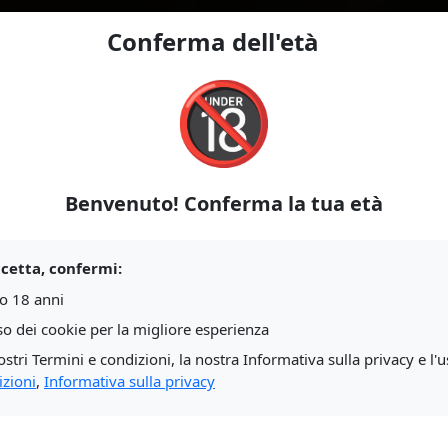
Conferma dell'età
🔞
ssione?
mbi?
Benvenuto! Conferma la tua età
Chat 
nno già esplorando
ccetta, confermi:
izio, solo persone di
o 18 anni
Che tu sia sdraiato su
uso dei cookie per la migliore esperienza
pausa – la nostra
ostri Termini e condizioni, la nostra Informativa sulla privacy e l'uso 
izioni
,
Informativa sulla privacy
Mob