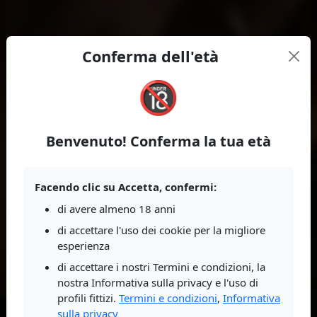
Conferma dell'età
🔞
Benvenuto! Conferma la tua età
Facendo clic su Accetta, confermi:
di avere almeno 18 anni
di accettare l'uso dei cookie per la migliore
esperienza
di accettare i nostri Termini e condizioni, la
nostra Informativa sulla privacy e l'uso di
profili fittizi.
Termini e condizioni
,
Informativa
sulla privacy