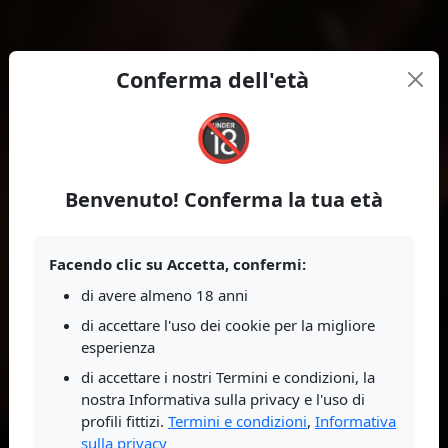
Conferma dell'età
🔞
Benvenuto! Conferma la tua età
Facendo clic su Accetta, confermi:
di avere almeno 18 anni
di accettare l'uso dei cookie per la migliore
esperienza
di accettare i nostri Termini e condizioni, la
nostra Informativa sulla privacy e l'uso di
profili fittizi.
Termini e condizioni
,
Informativa
sulla privacy