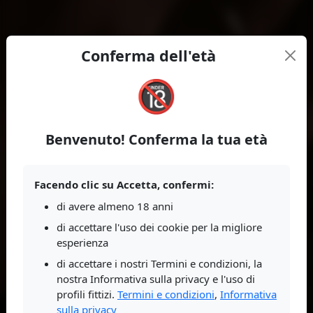
Conferma dell'età
🔞
Benvenuto! Conferma la tua età
Facendo clic su Accetta, confermi:
di avere almeno 18 anni
di accettare l'uso dei cookie per la migliore
esperienza
di accettare i nostri Termini e condizioni, la
nostra Informativa sulla privacy e l'uso di
profili fittizi.
Termini e condizioni
,
Informativa
sulla privacy