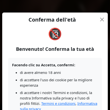
Conferma dell'età
🔞
Benvenuto! Conferma la tua età
Facendo clic su Accetta, confermi:
di avere almeno 18 anni
di accettare l'uso dei cookie per la migliore
esperienza
di accettare i nostri Termini e condizioni, la
nostra Informativa sulla privacy e l'uso di
profili fittizi.
Termini e condizioni
,
Informativa
sulla privacy