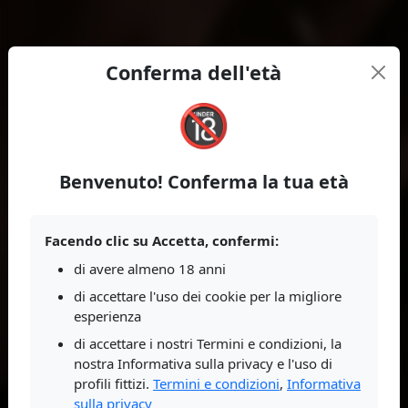
Conferma dell'età
🔞
Benvenuto! Conferma la tua età
Facendo clic su Accetta, confermi:
di avere almeno 18 anni
di accettare l'uso dei cookie per la migliore
esperienza
di accettare i nostri Termini e condizioni, la
nostra Informativa sulla privacy e l'uso di
profili fittizi.
Termini e condizioni
,
Informativa
sulla privacy